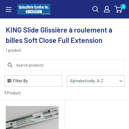
Passer
0
Quincaillerie
au
Euroline
contenu
KING Slide Glissière à roulement à
billes Soft Close Full Extension
1 produit
Filter By
Alphabetically, A-Z
1
Product